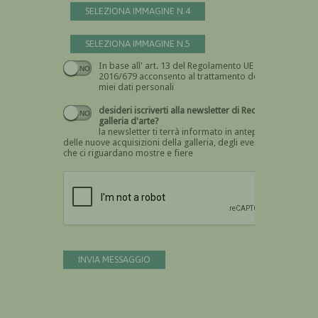
SELEZIONA IMMAGINE N.4
SELEZIONA IMMAGINE N.5
In base all' art. 13 del Regolamento UE n.
Devi dare il consenso
2016/679 acconsento al trattamento dei
miei dati personali
desideri iscriverti alla newsletter di Recta
galleria d'arte?
la newsletter ti terrà informato in anteprima
delle nuove acquisizioni della galleria, degli eventi
che ci riguardano mostre e fiere
Devi confermare di essere umano
INVIA MESSAGGIO