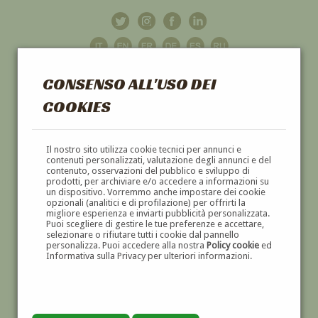
CONSENSO ALL'USO DEI
COOKIES
GALLERIA
D'ARTE
Il nostro sito utilizza cookie tecnici per annunci e
contenuti personalizzati, valutazione degli annunci e del
contenuto, osservazioni del pubblico e sviluppo di
DIPINTI E SCULTURE '800 E '900
prodotti, per archiviare e/o accedere a informazioni su
un dispositivo. Vorremmo anche impostare dei cookie
opzionali (analitici e di profilazione) per offrirti la
migliore esperienza e inviarti pubblicità personalizzata.
Puoi scegliere di gestire le tue preferenze e accettare,
selezionare o rifiutare tutti i cookie dal pannello
personalizza. Puoi accedere alla nostra
Policy cookie
ed
Informativa sulla Privacy per ulteriori informazioni.