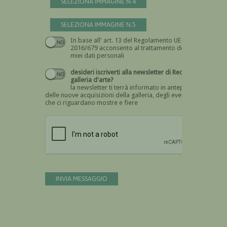
SELEZIONA IMMAGINE N.4
SELEZIONA IMMAGINE N.5
In base all' art. 13 del Regolamento UE n.
Devi dare il consenso
2016/679 acconsento al trattamento dei
miei dati personali
desideri iscriverti alla newsletter di Recta
galleria d'arte?
la newsletter ti terrà informato in anteprima
delle nuove acquisizioni della galleria, degli eventi
che ci riguardano mostre e fiere
Devi confermare di essere umano
INVIA MESSAGGIO