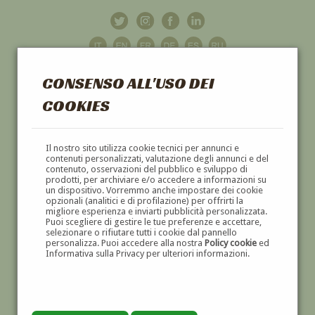
CONSENSO ALL'USO DEI
COOKIES
GALLERIA
D'ARTE
Il nostro sito utilizza cookie tecnici per annunci e
contenuti personalizzati, valutazione degli annunci e del
contenuto, osservazioni del pubblico e sviluppo di
DIPINTI E SCULTURE '800 E '900
prodotti, per archiviare e/o accedere a informazioni su
un dispositivo. Vorremmo anche impostare dei cookie
opzionali (analitici e di profilazione) per offrirti la
migliore esperienza e inviarti pubblicità personalizzata.
Puoi scegliere di gestire le tue preferenze e accettare,
selezionare o rifiutare tutti i cookie dal pannello
personalizza. Puoi accedere alla nostra
Policy cookie
ed
Informativa sulla Privacy per ulteriori informazioni.