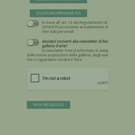
SELEZIONA IMMAGINE N.5
In base all' art. 13 del Regolamento UE n.
Devi dare il consenso
2016/679 acconsento al trattamento dei
miei dati personali
desideri iscriverti alla newsletter di Recta
galleria d'arte?
la newsletter ti terrà informato in anteprima
delle nuove acquisizioni della galleria, degli eventi
che ci riguardano mostre e fiere
Devi confermare di essere umano
INVIA MESSAGGIO