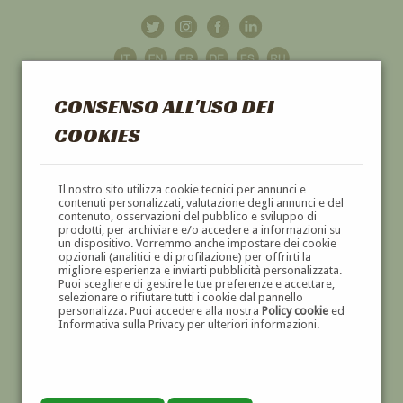
CONSENSO ALL'USO DEI
COOKIES
GALLERIA
D'ARTE
Il nostro sito utilizza cookie tecnici per annunci e
contenuti personalizzati, valutazione degli annunci e del
contenuto, osservazioni del pubblico e sviluppo di
DIPINTI E SCULTURE '800 E '900
prodotti, per archiviare e/o accedere a informazioni su
un dispositivo. Vorremmo anche impostare dei cookie
opzionali (analitici e di profilazione) per offrirti la
migliore esperienza e inviarti pubblicità personalizzata.
Puoi scegliere di gestire le tue preferenze e accettare,
selezionare o rifiutare tutti i cookie dal pannello
personalizza. Puoi accedere alla nostra
Policy cookie
ed
Informativa sulla Privacy per ulteriori informazioni.