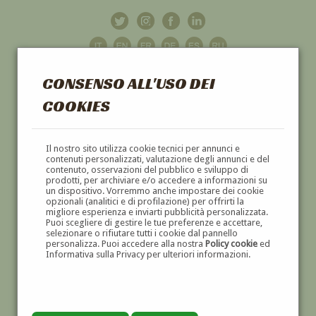
CONSENSO ALL'USO DEI
COOKIES
GALLERIA
D'ARTE
Il nostro sito utilizza cookie tecnici per annunci e
contenuti personalizzati, valutazione degli annunci e del
contenuto, osservazioni del pubblico e sviluppo di
DIPINTI E SCULTURE '800 E '900
prodotti, per archiviare e/o accedere a informazioni su
un dispositivo. Vorremmo anche impostare dei cookie
opzionali (analitici e di profilazione) per offrirti la
migliore esperienza e inviarti pubblicità personalizzata.
Puoi scegliere di gestire le tue preferenze e accettare,
selezionare o rifiutare tutti i cookie dal pannello
personalizza. Puoi accedere alla nostra
Policy cookie
ed
Informativa sulla Privacy per ulteriori informazioni.