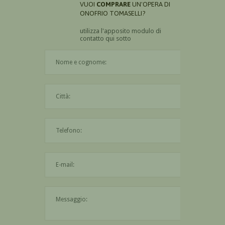
VUOI
COMPRARE
UN'OPERA DI
ONOFRIO TOMASELLI?
utilizza l'apposito modulo di
contatto qui sotto
Il nome è obbligatorio
La città è obbligatoria
L'indirizzo mail non è valido
Il messaggio è obbligatorio