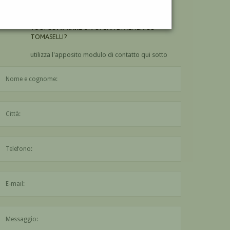
TOMASELLI?
VUOI
COMPRARE
UN'OPERA DI ALMERICO
TOMASELLI?
utilizza l'apposito modulo di contatto qui sotto
Il nome è obbligatorio
La città è obbligatoria
L'indirizzo mail non è valido
Il messaggio è obbligatorio