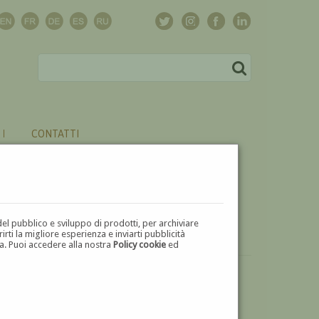
CONTATTI
del pubblico e sviluppo di prodotti, per archiviare
ti la migliore esperienza e inviarti pubblicità
zza. Puoi accedere alla nostra
Policy cookie
ed
VUOI
VENDERE
UN'OPERA DI ALMERICO