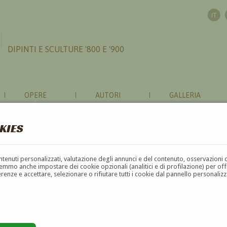
DIPINTI E SCULTURE '800 E '900
OPERE
AUTORI
GALLERIA
KIES
contenuti personalizzati, valutazione degli annunci e del contenuto, osservazioni 
mmo anche impostare dei cookie opzionali (analitici e di profilazione) per offrir
erenze e accettare, selezionare o rifiutare tutti i cookie dal pannello personali