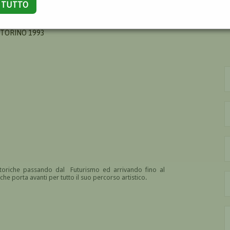
A TUTTO
RICO
 TORINO 1993
ittoriche passando dal Futurismo ed arrivando fino al
che porta avanti per tutto il suo percorso artistico.