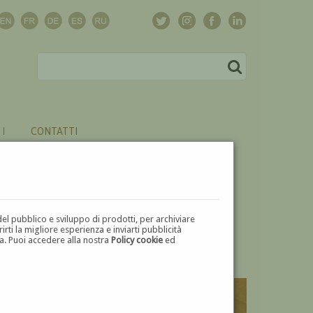
CONTATTI
del pubblico e sviluppo di prodotti, per archiviare
ti la migliore esperienza e inviarti pubblicità
zza. Puoi accedere alla nostra
Policy cookie
ed
V
W
X
Y
Z
⬅