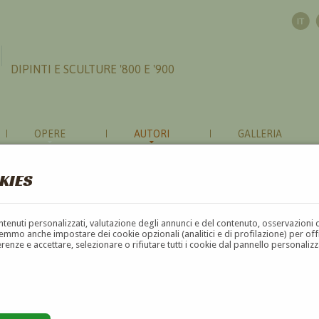
DIPINTI E SCULTURE '800 E '900
OPERE
AUTORI
GALLERIA
KIES
contenuti personalizzati, valutazione degli annunci e del contenuto, osservazioni 
mmo anche impostare dei cookie opzionali (analitici e di profilazione) per offrir
erenze e accettare, selezionare o rifiutare tutti i cookie dal pannello personali
G
H
I
J
K
L
M
N
O
P
Q
R
S
T
U