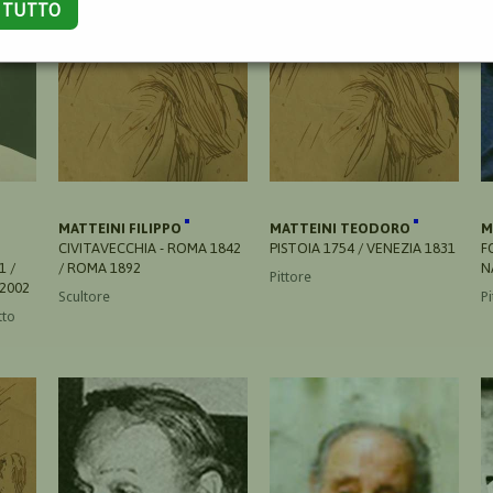
A TUTTO
MATTEINI FILIPPO
MATTEINI TEODORO
M
CIVITAVECCHIA - ROMA 1842
PISTOIA 1754 / VENEZIA 1831
F
1 /
/ ROMA 1892
N
Pittore
 2002
Scultore
Pi
tto