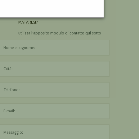
MATARESI?
VUOI
COMPRARE
UN'OPERA DI FERRUCCIO
MATARESI?
utilizza l'apposito modulo di contatto qui sotto
Il nome è obbligatorio
La città è obbligatoria
L'indirizzo mail non è valido
Il messaggio è obbligatorio