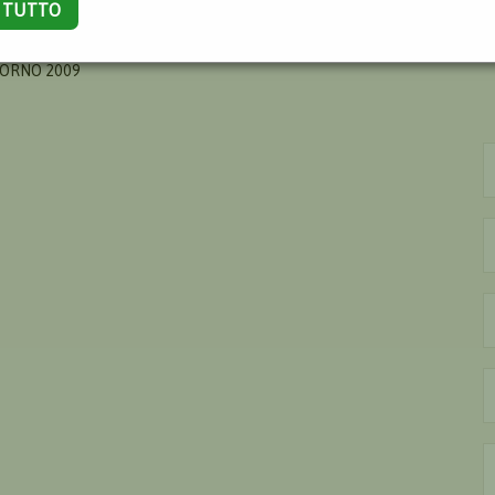
A TUTTO
O
VORNO 2009