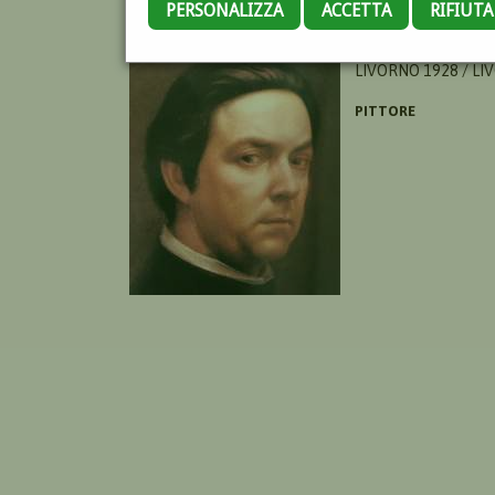
PERSONALIZZA
ACCETTA
RIFIUT
MATARESI FERRUCCI
LIVORNO 1928 / LI
PITTORE