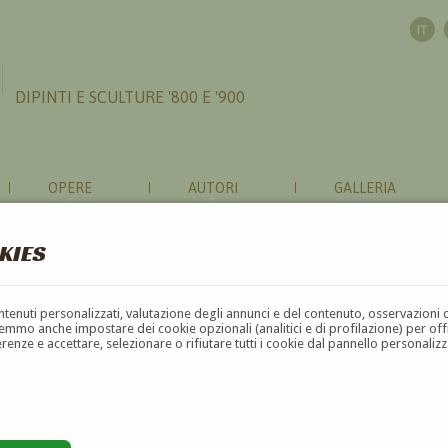
DIPINTI E SCULTURE '800 E '900
OPERE
AUTORI
GALLERIA
KIES
contenuti personalizzati, valutazione degli annunci e del contenuto, osservazioni 
mmo anche impostare dei cookie opzionali (analitici e di profilazione) per offrir
erenze e accettare, selezionare o rifiutare tutti i cookie dal pannello personali