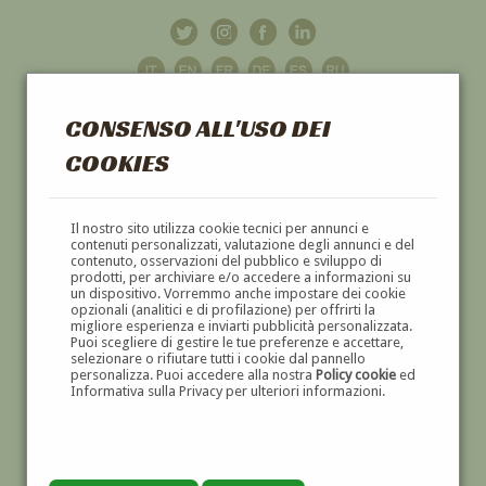
CONSENSO ALL'USO DEI
COOKIES
GALLERIA
D'ARTE
Il nostro sito utilizza cookie tecnici per annunci e
contenuti personalizzati, valutazione degli annunci e del
contenuto, osservazioni del pubblico e sviluppo di
DIPINTI E SCULTURE '800 E '900
prodotti, per archiviare e/o accedere a informazioni su
un dispositivo. Vorremmo anche impostare dei cookie
opzionali (analitici e di profilazione) per offrirti la
migliore esperienza e inviarti pubblicità personalizzata.
Puoi scegliere di gestire le tue preferenze e accettare,
selezionare o rifiutare tutti i cookie dal pannello
personalizza. Puoi accedere alla nostra
Policy cookie
ed
Informativa sulla Privacy per ulteriori informazioni.