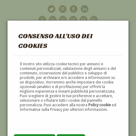
CONSENSO ALL'USO DEI
COOKIES
GALLERIA
D'ARTE
Il nostro sito utilizza cookie tecnici per annunci e
contenuti personalizzati, valutazione degli annunci e del
contenuto, osservazioni del pubblico e sviluppo di
DIPINTI E SCULTURE '800 E '900
prodotti, per archiviare e/o accedere a informazioni su
un dispositivo. Vorremmo anche impostare dei cookie
opzionali (analitici e di profilazione) per offrirti la
migliore esperienza e inviarti pubblicità personalizzata.
Puoi scegliere di gestire le tue preferenze e accettare,
selezionare o rifiutare tutti i cookie dal pannello
personalizza. Puoi accedere alla nostra
Policy cookie
ed
Informativa sulla Privacy per ulteriori informazioni.