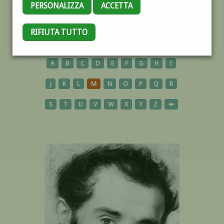
PERSONALIZZA
ACCETTA
RIFIUTA TUTTO
AUTORI
A
B
C
D
E
F
G
H
I
J
K
L
M
N
O
P
Q
R
S
T
U
V
W
X
Y
Z
⬅