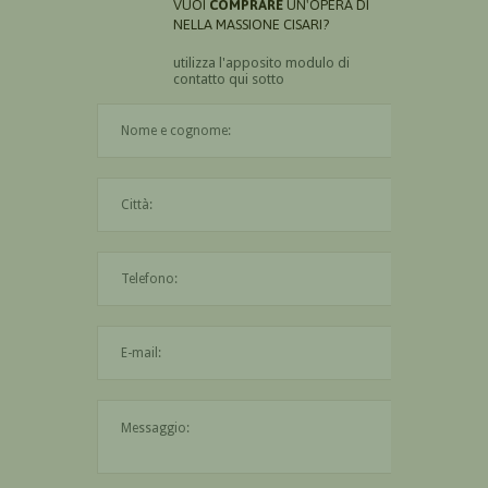
VUOI
COMPRARE
UN'OPERA DI
NELLA MASSIONE CISARI?
utilizza l'apposito modulo di
contatto qui sotto
Il nome è obbligatorio
La città è obbligatoria
L'indirizzo mail non è valido
Il messaggio è obbligatorio