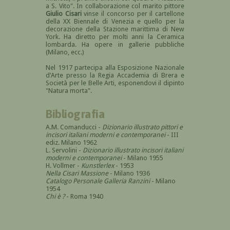
a S. Vito". In collaborazione col marito pittore
Giulio Cisari
vinse il concorso per il cartellone
della XX Biennale di Venezia e quello per la
decorazione della Stazione marittima di New
York. Ha diretto per molti anni la Ceramica
lombarda. Ha opere in gallerie pubbliche
(Milano, ecc.)
Nel 1917 partecipa alla Esposizione Nazionale
d'Arte presso la Regia Accademia di Brera e
Società per le Belle Arti, esponendovi il dipinto
"Natura morta".
Bibliografia
A.M. Comanducci -
Dizionario illustrato pittori e
incisori italiani moderni e contemporanei
- III
ediz. Milano 1962
L. Servolini -
Dizionario illustrato incisori italiani
moderni e contemporanei
- Milano 1955
H. Vollmer -
Kunstlerlex
- 1953
Nella Cisari Massione
- Milano 1936
Catalogo Personale Galleria Ranzini
- Milano
1954
Chi è ?
- Roma 1940