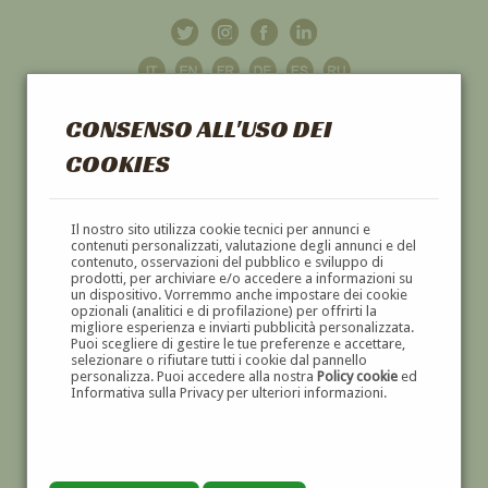
CONSENSO ALL'USO DEI
COOKIES
GALLERIA
D'ARTE
Il nostro sito utilizza cookie tecnici per annunci e
contenuti personalizzati, valutazione degli annunci e del
contenuto, osservazioni del pubblico e sviluppo di
DIPINTI E SCULTURE '800 E '900
prodotti, per archiviare e/o accedere a informazioni su
un dispositivo. Vorremmo anche impostare dei cookie
opzionali (analitici e di profilazione) per offrirti la
migliore esperienza e inviarti pubblicità personalizzata.
Puoi scegliere di gestire le tue preferenze e accettare,
selezionare o rifiutare tutti i cookie dal pannello
personalizza. Puoi accedere alla nostra
Policy cookie
ed
Informativa sulla Privacy per ulteriori informazioni.