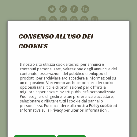
CONSENSO ALL'USO DEI
COOKIES
GALLERIA
D'ARTE
Il nostro sito utilizza cookie tecnici per annunci e
contenuti personalizzati, valutazione degli annunci e del
contenuto, osservazioni del pubblico e sviluppo di
DIPINTI E SCULTURE '800 E '900
prodotti, per archiviare e/o accedere a informazioni su
un dispositivo. Vorremmo anche impostare dei cookie
opzionali (analitici e di profilazione) per offrirti la
migliore esperienza e inviarti pubblicità personalizzata.
Puoi scegliere di gestire le tue preferenze e accettare,
selezionare o rifiutare tutti i cookie dal pannello
personalizza. Puoi accedere alla nostra
Policy cookie
ed
Informativa sulla Privacy per ulteriori informazioni.