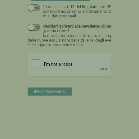
In base all' art. 13 del Regolamento UE n.
Devi dare il consenso
2016/679 acconsento al trattamento dei
miei dati personali
desideri iscriverti alla newsletter di Recta
galleria d'arte?
la newsletter ti terrà informato in anteprima
delle nuove acquisizioni della galleria, degli eventi
che ci riguardano mostre e fiere
Devi confermare di essere umano
INVIA MESSAGGIO