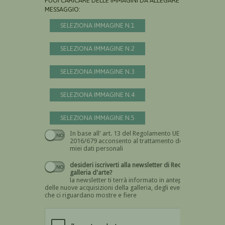
PUOI CARICARE DELLE IMMAGINI DA ALLEGARE AL
MESSAGGIO:
SELEZIONA IMMAGINE N.1
SELEZIONA IMMAGINE N.2
SELEZIONA IMMAGINE N.3
SELEZIONA IMMAGINE N.4
SELEZIONA IMMAGINE N.5
In base all' art. 13 del Regolamento UE n.
Devi dare il consenso
2016/679 acconsento al trattamento dei
miei dati personali
desideri iscriverti alla newsletter di Recta
galleria d'arte?
la newsletter ti terrà informato in anteprima
delle nuove acquisizioni della galleria, degli eventi
che ci riguardano mostre e fiere
Devi confermare di essere umano