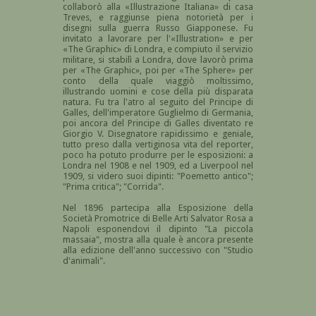
collaborò alla «Illustrazione Italiana» di casa
Treves, e raggiunse piena notorietà per i
disegni sulla guerra Russo Giapponese. Fu
invitato a lavorare per l'«Illustration» e per
«The Graphic» di Londra, e compiuto il servizio
militare, si stabilì a Londra, dove lavorò prima
per «The Graphic», poi per «The Sphere» per
conto della quale viaggiò moltissimo,
illustrando uomini e cose della più disparata
natura. Fu tra l'atro al seguito del Principe di
Galles, dell'imperatore Guglielmo di Germania,
poi ancora del Principe di Galles diventato re
Giorgio V. Disegnatore rapidissimo e geniale,
tutto preso dalla vertiginosa vita del reporter,
poco ha potuto produrre per le esposizioni: a
Londra nel 1908 e nel 1909, ed a Liverpool nel
1909, si videro suoi dipinti: "Poemetto antico";
"Prima critica"; "Corrida".
Nel 1896 partecipa alla Esposizione della
Società Promotrice di Belle Arti Salvator Rosa a
Napoli esponendovi il dipinto "La piccola
massaia", mostra alla quale è ancora presente
alla edizione dell'anno successivo con "Studio
d'animali".