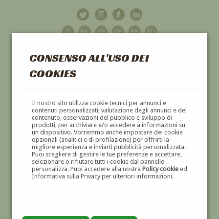
CONSENSO ALL'USO DEI
COOKIES
GALLERIA
D'ARTE
Il nostro sito utilizza cookie tecnici per annunci e
contenuti personalizzati, valutazione degli annunci e del
contenuto, osservazioni del pubblico e sviluppo di
DIPINTI E SCULTURE '800 E '900
prodotti, per archiviare e/o accedere a informazioni su
un dispositivo. Vorremmo anche impostare dei cookie
opzionali (analitici e di profilazione) per offrirti la
migliore esperienza e inviarti pubblicità personalizzata.
Puoi scegliere di gestire le tue preferenze e accettare,
selezionare o rifiutare tutti i cookie dal pannello
personalizza. Puoi accedere alla nostra
Policy cookie
ed
Informativa sulla Privacy per ulteriori informazioni.