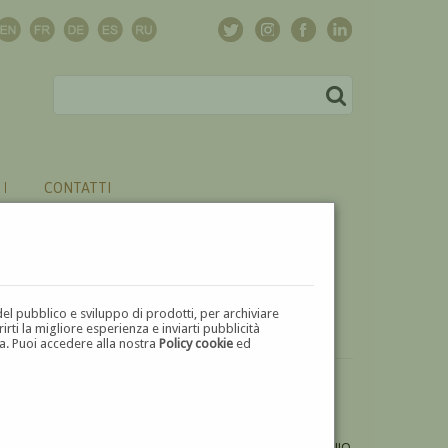
CONTATTI
del pubblico e sviluppo di prodotti, per archiviare
ti la migliore esperienza e inviarti pubblicità
zza. Puoi accedere alla nostra
Policy cookie
ed
VUOI
VENDERE
UN'OPERA DI GIOVANNI ANTONIO