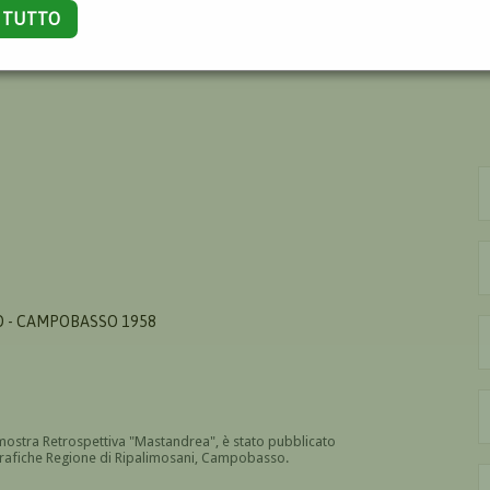
A TUTTO
 - CAMPOBASSO 1958
ostra Retrospettiva "Mastandrea", è stato pubblicato
Grafiche Regione di Ripalimosani, Campobasso.