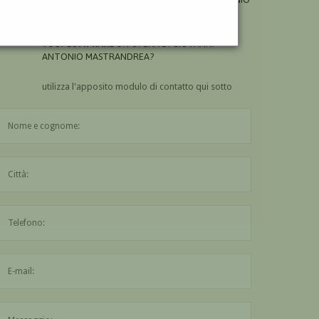
MASTRANDREA?
VUOI
COMPRARE
UN'OPERA DI GIOVANNI
ANTONIO MASTRANDREA?
utilizza l'apposito modulo di contatto qui sotto
Il nome è obbligatorio
La città è obbligatoria
L'indirizzo mail non è valido
Il messaggio è obbligatorio