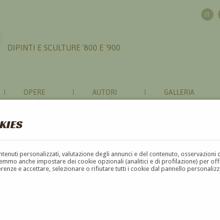
DIPINTI E SCULTURE '800 E '900
OPERE
AUTORI
GALLERIA
KIES
contenuti personalizzati, valutazione degli annunci e del contenuto, osservazioni 
mmo anche impostare dei cookie opzionali (analitici e di profilazione) per offrir
erenze e accettare, selezionare o rifiutare tutti i cookie dal pannello personali
DREA