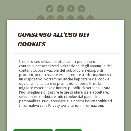
CONSENSO ALL'USO DEI
COOKIES
GALLERIA
D'ARTE
Il nostro sito utilizza cookie tecnici per annunci e
contenuti personalizzati, valutazione degli annunci e del
contenuto, osservazioni del pubblico e sviluppo di
DIPINTI E SCULTURE '800 E '900
prodotti, per archiviare e/o accedere a informazioni su
un dispositivo. Vorremmo anche impostare dei cookie
opzionali (analitici e di profilazione) per offrirti la
migliore esperienza e inviarti pubblicità personalizzata.
Puoi scegliere di gestire le tue preferenze e accettare,
selezionare o rifiutare tutti i cookie dal pannello
personalizza. Puoi accedere alla nostra
Policy cookie
ed
Informativa sulla Privacy per ulteriori informazioni.