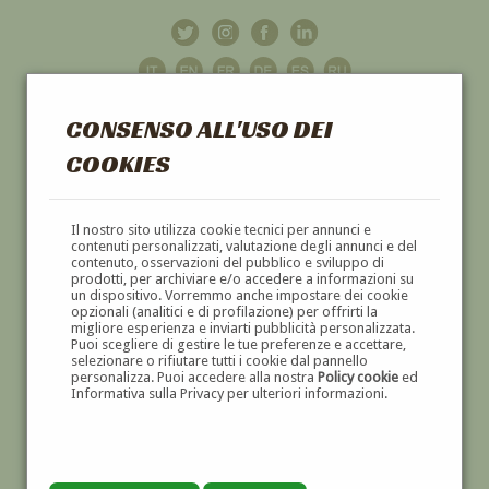
CONSENSO ALL'USO DEI
COOKIES
GALLERIA
D'ARTE
Il nostro sito utilizza cookie tecnici per annunci e
contenuti personalizzati, valutazione degli annunci e del
contenuto, osservazioni del pubblico e sviluppo di
DIPINTI E SCULTURE '800 E '900
prodotti, per archiviare e/o accedere a informazioni su
un dispositivo. Vorremmo anche impostare dei cookie
opzionali (analitici e di profilazione) per offrirti la
migliore esperienza e inviarti pubblicità personalizzata.
Puoi scegliere di gestire le tue preferenze e accettare,
selezionare o rifiutare tutti i cookie dal pannello
personalizza. Puoi accedere alla nostra
Policy cookie
ed
Informativa sulla Privacy per ulteriori informazioni.