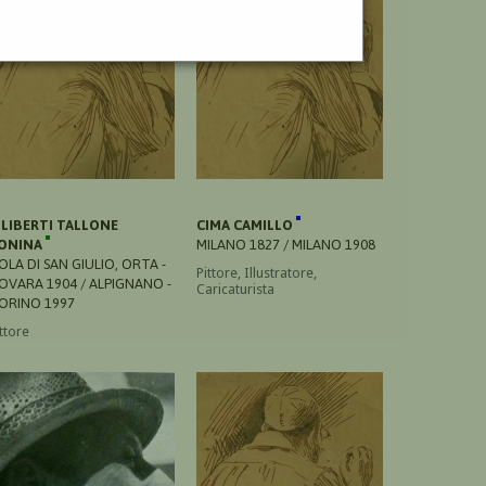
ILIBERTI TALLONE
CIMA CAMILLO
ONINA
MILANO 1827 / MILANO 1908
SOLA DI SAN GIULIO, ORTA -
Pittore, Illustratore,
OVARA 1904 / ALPIGNANO -
Caricaturista
ORINO 1997
ttore