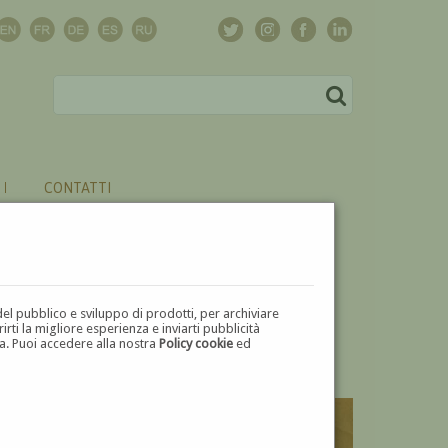
CONTATTI
del pubblico e sviluppo di prodotti, per archiviare
ti la migliore esperienza e inviarti pubblicità
zza. Puoi accedere alla nostra
Policy cookie
ed
V
W
X
Y
Z
⬅