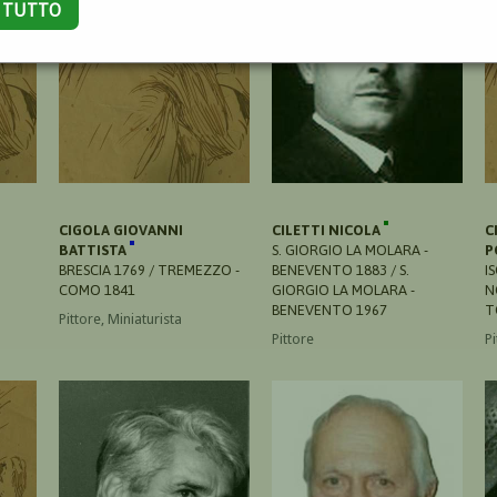
A TUTTO
CIGOLA GIOVANNI
CILETTI NICOLA
C
BATTISTA
S. GIORGIO LA MOLARA -
P
O
BRESCIA 1769 / TREMEZZO -
BENEVENTO 1883 / S.
I
COMO 1841
GIORGIO LA MOLARA -
N
BENEVENTO 1967
T
Pittore, Miniaturista
Pittore
Pi