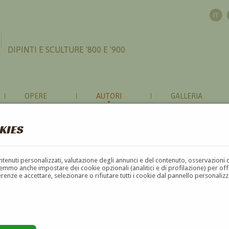
DIPINTI E SCULTURE '800 E '900
OPERE
AUTORI
GALLERIA
KIES
contenuti personalizzati, valutazione degli annunci e del contenuto, osservazioni 
mmo anche impostare dei cookie opzionali (analitici e di profilazione) per offrir
erenze e accettare, selezionare o rifiutare tutti i cookie dal pannello personali
G
H
I
J
K
L
M
N
O
P
Q
R
S
T
U