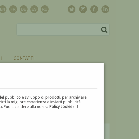
CONTATTI
del pubblico e sviluppo di prodotti, per archiviare
ti la migliore esperienza e inviarti pubblicità
zza. Puoi accedere alla nostra
Policy cookie
ed
V
W
X
Y
Z
⬅