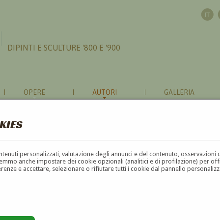
DIPINTI E SCULTURE '800 E '900
OPERE
AUTORI
GALLERIA
KIES
contenuti personalizzati, valutazione degli annunci e del contenuto, osservazioni 
mmo anche impostare dei cookie opzionali (analitici e di profilazione) per offrir
erenze e accettare, selezionare o rifiutare tutti i cookie dal pannello personali
G
H
I
J
K
L
M
N
O
P
Q
R
S
T
U