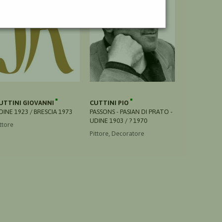
UTTINI GIOVANNI
CUTTINI PIO
DINE 1923 / BRESCIA 1973
PASSONS - PASIAN DI PRATO -
UDINE 1903 / ? 1970
ttore
Pittore, Decoratore