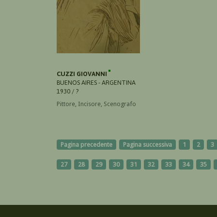
CUZZI GIOVANNI
BUENOS AIRES - ARGENTINA
1930 / ?
Pittore, Incisore, Scenografo
Pagina precedente
Pagina successiva
1
2
3
27
28
29
30
31
32
33
34
35