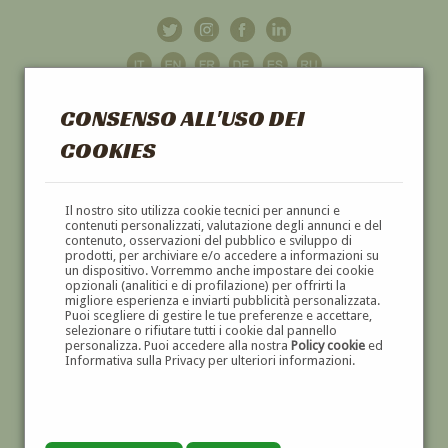
CONSENSO ALL'USO DEI
COOKIES
GALLERIA
D'ARTE
Il nostro sito utilizza cookie tecnici per annunci e
contenuti personalizzati, valutazione degli annunci e del
contenuto, osservazioni del pubblico e sviluppo di
DIPINTI E SCULTURE '800 E '900
prodotti, per archiviare e/o accedere a informazioni su
un dispositivo. Vorremmo anche impostare dei cookie
opzionali (analitici e di profilazione) per offrirti la
migliore esperienza e inviarti pubblicità personalizzata.
Puoi scegliere di gestire le tue preferenze e accettare,
selezionare o rifiutare tutti i cookie dal pannello
personalizza. Puoi accedere alla nostra
Policy cookie
ed
Informativa sulla Privacy per ulteriori informazioni.