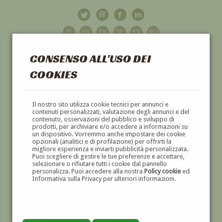
CONSENSO ALL'USO DEI
COOKIES
GALLERIA
D'ARTE
Il nostro sito utilizza cookie tecnici per annunci e
contenuti personalizzati, valutazione degli annunci e del
contenuto, osservazioni del pubblico e sviluppo di
DIPINTI E SCULTURE '800 E '900
prodotti, per archiviare e/o accedere a informazioni su
un dispositivo. Vorremmo anche impostare dei cookie
opzionali (analitici e di profilazione) per offrirti la
migliore esperienza e inviarti pubblicità personalizzata.
Puoi scegliere di gestire le tue preferenze e accettare,
selezionare o rifiutare tutti i cookie dal pannello
personalizza. Puoi accedere alla nostra
Policy cookie
ed
Informativa sulla Privacy per ulteriori informazioni.