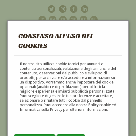
CONSENSO ALL'USO DEI
COOKIES
GALLERIA
D'ARTE
Il nostro sito utilizza cookie tecnici per annunci e
contenuti personalizzati, valutazione degli annunci e del
contenuto, osservazioni del pubblico e sviluppo di
DIPINTI E SCULTURE '800 E '900
prodotti, per archiviare e/o accedere a informazioni su
un dispositivo. Vorremmo anche impostare dei cookie
opzionali (analitici e di profilazione) per offrirti la
migliore esperienza e inviarti pubblicità personalizzata.
Puoi scegliere di gestire le tue preferenze e accettare,
selezionare o rifiutare tutti i cookie dal pannello
personalizza. Puoi accedere alla nostra
Policy cookie
ed
Informativa sulla Privacy per ulteriori informazioni.