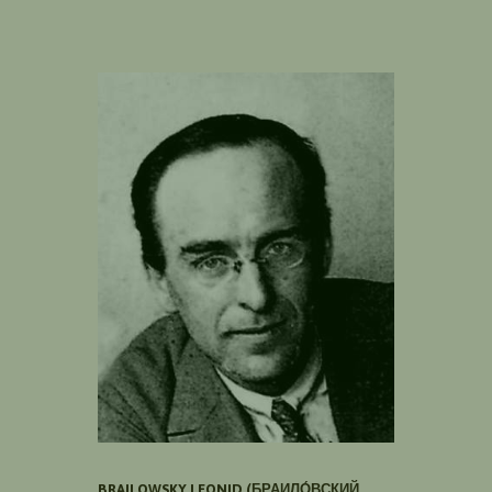
BRAILOWSKY LEONID (БРАИЛО́ВСКИЙ