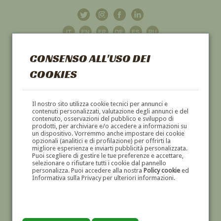
CONSENSO ALL'USO DEI
COOKIES
GALLERIA
D'ARTE
Il nostro sito utilizza cookie tecnici per annunci e
contenuti personalizzati, valutazione degli annunci e del
contenuto, osservazioni del pubblico e sviluppo di
DIPINTI E SCULTURE '800 E '900
prodotti, per archiviare e/o accedere a informazioni su
un dispositivo. Vorremmo anche impostare dei cookie
opzionali (analitici e di profilazione) per offrirti la
migliore esperienza e inviarti pubblicità personalizzata.
Puoi scegliere di gestire le tue preferenze e accettare,
selezionare o rifiutare tutti i cookie dal pannello
personalizza. Puoi accedere alla nostra
Policy cookie
ed
Informativa sulla Privacy per ulteriori informazioni.