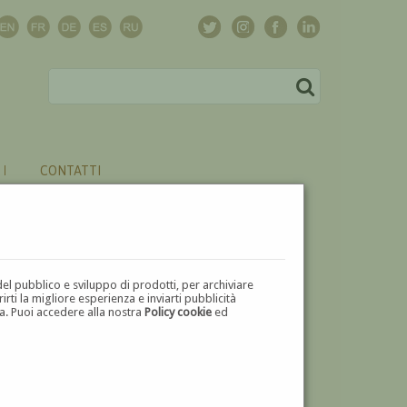
CONTATTI
del pubblico e sviluppo di prodotti, per archiviare
ti la migliore esperienza e inviarti pubblicità
zza. Puoi accedere alla nostra
Policy cookie
ed
V
W
X
Y
Z
⬅