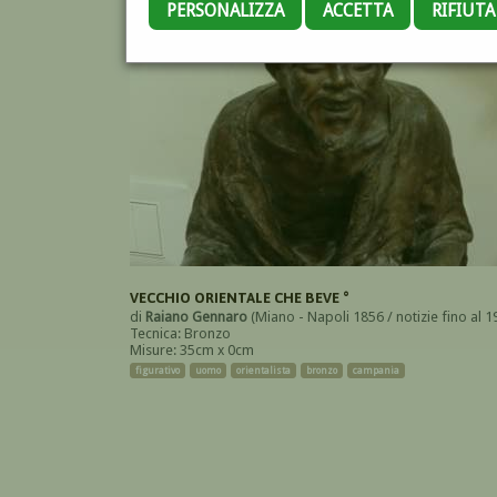
PERSONALIZZA
ACCETTA
RIFIUT
VECCHIO ORIENTALE CHE BEVE °
di
Raiano Gennaro
(Miano - Napoli 1856 / notizie fino al 1
Tecnica: Bronzo
Misure: 35cm x 0cm
figurativo
uomo
orientalista
bronzo
campania