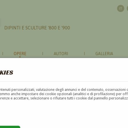
DIPINTI E SCULTURE '800 E '900
OPERE
AUTORI
GALLERIA
KIES
contenuti personalizzati, valutazione degli annunci e del contenuto, osservazioni 
mmo anche impostare dei cookie opzionali (analitici e di profilazione) per offrir
erenze e accettare, selezionare o rifiutare tutti i cookie dal pannello personali
G
H
I
J
K
L
M
N
O
P
Q
R
S
T
U