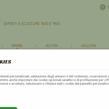
DIPINTI E SCULTURE '800 E '900
OPERE
AUTORI
GALLERIA
KIES
contenuti personalizzati, valutazione degli annunci e del contenuto, osservazioni 
mmo anche impostare dei cookie opzionali (analitici e di profilazione) per offrir
erenze e accettare, selezionare o rifiutare tutti i cookie dal pannello personali
G
H
I
J
K
L
M
N
O
P
Q
R
S
T
U