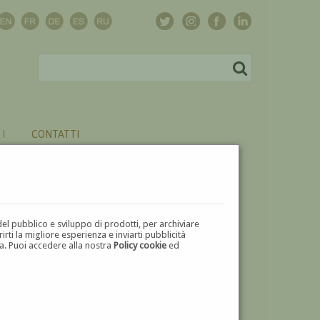
CONTATTI
del pubblico e sviluppo di prodotti, per archiviare
ti la migliore esperienza e inviarti pubblicità
zza. Puoi accedere alla nostra
Policy cookie
ed
V
W
X
Y
Z
⬅