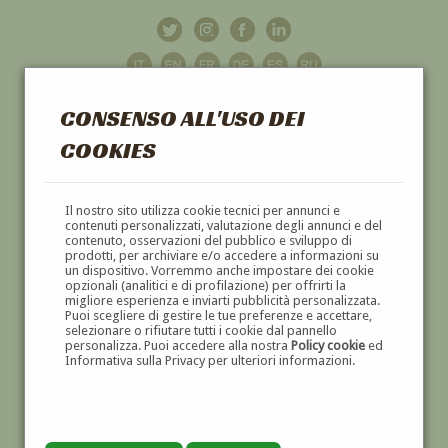
CONSENSO ALL'USO DEI
COOKIES
GALLERIA
D'ARTE
Il nostro sito utilizza cookie tecnici per annunci e
contenuti personalizzati, valutazione degli annunci e del
contenuto, osservazioni del pubblico e sviluppo di
DIPINTI E SCULTURE '800 E '900
prodotti, per archiviare e/o accedere a informazioni su
un dispositivo. Vorremmo anche impostare dei cookie
opzionali (analitici e di profilazione) per offrirti la
migliore esperienza e inviarti pubblicità personalizzata.
Puoi scegliere di gestire le tue preferenze e accettare,
selezionare o rifiutare tutti i cookie dal pannello
personalizza. Puoi accedere alla nostra
Policy cookie
ed
Informativa sulla Privacy per ulteriori informazioni.