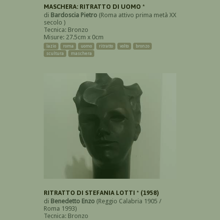
MASCHERA: RITRATTO DI UOMO *
di
Bardoscia Pietro
(Roma attivo prima metà XX
secolo )
Tecnica: Bronzo
Misure: 27.5cm x 0cm
lazio
roma
uomo
ritratto
volto
bronzo
scultura
maschera
RITRATTO DI STEFANIA LOTTI * (1958)
di
Benedetto Enzo
(Reggio Calabria 1905 /
Roma 1993)
Tecnica: Bronzo