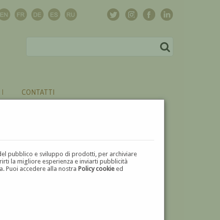
CONTATTI
del pubblico e sviluppo di prodotti, per archiviare
ti la migliore esperienza e inviarti pubblicità
zza. Puoi accedere alla nostra
Policy cookie
ed
V
W
X
Y
Z
⬅