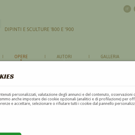
DIPINTI E SCULTURE '800 E '900
OPERE
AUTORI
GALLERIA
KIES
contenuti personalizzati, valutazione degli annunci e del contenuto, osservazioni 
mmo anche impostare dei cookie opzionali (analitici e di profilazione) per offrir
erenze e accettare, selezionare o rifiutare tutti i cookie dal pannello personali
G
H
I
J
K
L
M
N
O
P
Q
R
S
T
U