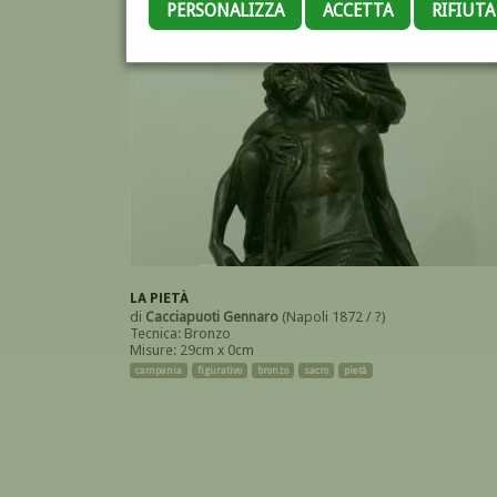
PERSONALIZZA
ACCETTA
RIFIUT
LA PIETÀ
di
Cacciapuoti Gennaro
(Napoli 1872 / ?)
Tecnica: Bronzo
Misure: 29cm x 0cm
campania
figurativo
bronzo
sacro
pietà