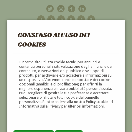
CONSENSO ALL'USO DEI
COOKIES
GALLERIA
D'ARTE
Il nostro sito utilizza cookie tecnici per annunci e
contenuti personalizzati, valutazione degli annunci e del
contenuto, osservazioni del pubblico e sviluppo di
DIPINTI E SCULTURE '800 E '900
prodotti, per archiviare e/o accedere a informazioni su
un dispositivo. Vorremmo anche impostare dei cookie
opzionali (analitici e di profilazione) per offrirti la
migliore esperienza e inviarti pubblicità personalizzata.
Puoi scegliere di gestire le tue preferenze e accettare,
selezionare o rifiutare tutti i cookie dal pannello
personalizza. Puoi accedere alla nostra
Policy cookie
ed
Informativa sulla Privacy per ulteriori informazioni.