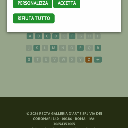
PERSONALIZZA
ACCETTA
RIFIUTA TUTTO
SCULTURE
A
B
C
D
E
F
G
H
I
J
K
L
M
N
O
P
Q
R
S
T
U
V
W
X
Y
Z
⬅
©
2026
RECTA GALLERIA D'ARTE SRL VIA DEI
CORONARI 140 - 00186 - ROMA - IVA:
10654351005