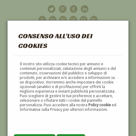
CONSENSO ALL'USO DEI
COOKIES
GALLERIA
D'ARTE
Il nostro sito utilizza cookie tecnici per annunci e
contenuti personalizzati, valutazione degli annunci e del
contenuto, osservazioni del pubblico e sviluppo di
DIPINTI E SCULTURE '800 E '900
prodotti, per archiviare e/o accedere a informazioni su
un dispositivo. Vorremmo anche impostare dei cookie
opzionali (analitici e di profilazione) per offrirti la
migliore esperienza e inviarti pubblicità personalizzata.
Puoi scegliere di gestire le tue preferenze e accettare,
selezionare o rifiutare tutti i cookie dal pannello
personalizza. Puoi accedere alla nostra
Policy cookie
ed
Informativa sulla Privacy per ulteriori informazioni.