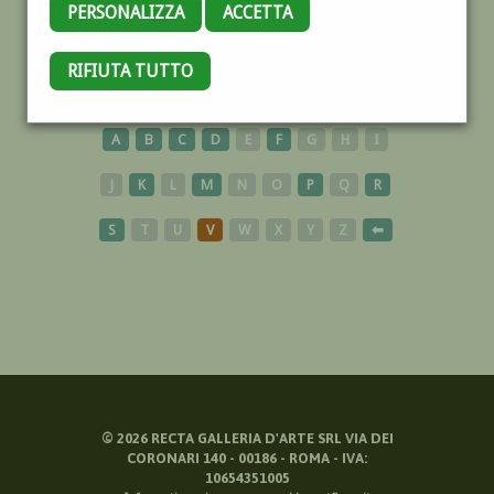
PERSONALIZZA
ACCETTA
RIFIUTA TUTTO
SCULTURE
A
B
C
D
E
F
G
H
I
J
K
L
M
N
O
P
Q
R
S
T
U
V
W
X
Y
Z
⬅
©
2026
RECTA GALLERIA D'ARTE SRL VIA DEI
CORONARI 140 - 00186 - ROMA - IVA:
10654351005