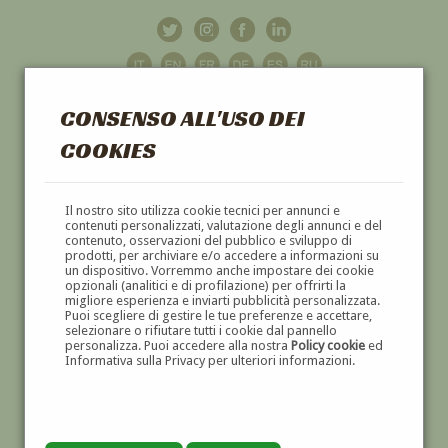
CONSENSO ALL'USO DEI
COOKIES
GALLERIA
D'ARTE
Il nostro sito utilizza cookie tecnici per annunci e
contenuti personalizzati, valutazione degli annunci e del
contenuto, osservazioni del pubblico e sviluppo di
DIPINTI E SCULTURE '800 E '900
prodotti, per archiviare e/o accedere a informazioni su
un dispositivo. Vorremmo anche impostare dei cookie
opzionali (analitici e di profilazione) per offrirti la
migliore esperienza e inviarti pubblicità personalizzata.
Puoi scegliere di gestire le tue preferenze e accettare,
selezionare o rifiutare tutti i cookie dal pannello
personalizza. Puoi accedere alla nostra
Policy cookie
ed
Informativa sulla Privacy per ulteriori informazioni.