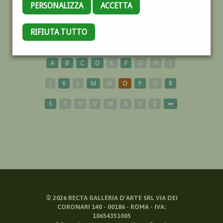
PERSONALIZZA
ACCETTA
RIFIUTA TUTTO
SCULTURE
A
B
C
D
E
F
G
H
I
J
K
L
M
N
O
P
Q
R
S
T
U
V
W
X
Y
Z
⬅
©
2026
RECTA GALLERIA D'ARTE SRL VIA DEI
CORONARI 140 - 00186 - ROMA - IVA:
10654351005