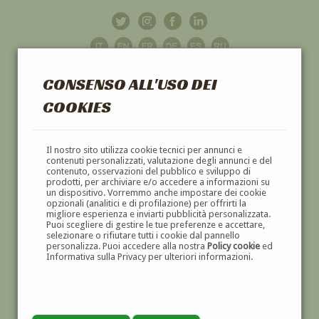
CONSENSO ALL'USO DEI
COOKIES
GALLERIA
D'ARTE
Il nostro sito utilizza cookie tecnici per annunci e
contenuti personalizzati, valutazione degli annunci e del
contenuto, osservazioni del pubblico e sviluppo di
DIPINTI E SCULTURE '800 E '900
prodotti, per archiviare e/o accedere a informazioni su
un dispositivo. Vorremmo anche impostare dei cookie
opzionali (analitici e di profilazione) per offrirti la
migliore esperienza e inviarti pubblicità personalizzata.
Puoi scegliere di gestire le tue preferenze e accettare,
selezionare o rifiutare tutti i cookie dal pannello
personalizza. Puoi accedere alla nostra
Policy cookie
ed
Informativa sulla Privacy per ulteriori informazioni.