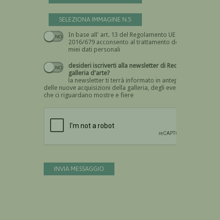
SELEZIONA IMMAGINE N.5
In base all' art. 13 del Regolamento UE n.
Devi dare il consenso
2016/679 acconsento al trattamento dei
miei dati personali
desideri iscriverti alla newsletter di Recta
galleria d'arte?
la newsletter ti terrà informato in anteprima
delle nuove acquisizioni della galleria, degli eventi
che ci riguardano mostre e fiere
Devi confermare di essere umano
INVIA MESSAGGIO