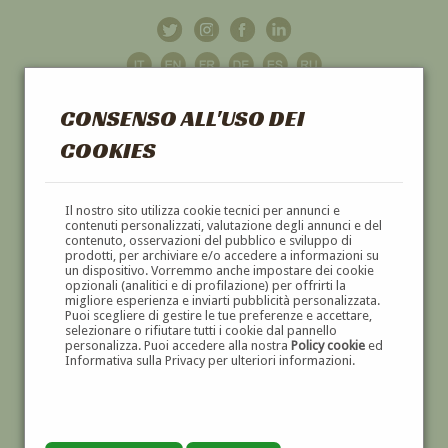
CONSENSO ALL'USO DEI
COOKIES
GALLERIA
D'ARTE
Il nostro sito utilizza cookie tecnici per annunci e
contenuti personalizzati, valutazione degli annunci e del
contenuto, osservazioni del pubblico e sviluppo di
DIPINTI E SCULTURE '800 E '900
prodotti, per archiviare e/o accedere a informazioni su
un dispositivo. Vorremmo anche impostare dei cookie
opzionali (analitici e di profilazione) per offrirti la
migliore esperienza e inviarti pubblicità personalizzata.
Puoi scegliere di gestire le tue preferenze e accettare,
selezionare o rifiutare tutti i cookie dal pannello
personalizza. Puoi accedere alla nostra
Policy cookie
ed
Informativa sulla Privacy per ulteriori informazioni.