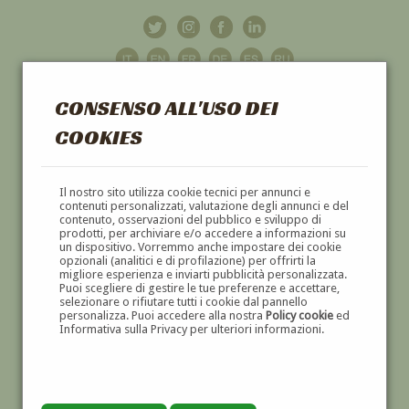
CONSENSO ALL'USO DEI
COOKIES
GALLERIA
D'ARTE
Il nostro sito utilizza cookie tecnici per annunci e
contenuti personalizzati, valutazione degli annunci e del
contenuto, osservazioni del pubblico e sviluppo di
DIPINTI E SCULTURE '800 E '900
prodotti, per archiviare e/o accedere a informazioni su
un dispositivo. Vorremmo anche impostare dei cookie
opzionali (analitici e di profilazione) per offrirti la
migliore esperienza e inviarti pubblicità personalizzata.
Puoi scegliere di gestire le tue preferenze e accettare,
selezionare o rifiutare tutti i cookie dal pannello
personalizza. Puoi accedere alla nostra
Policy cookie
ed
Informativa sulla Privacy per ulteriori informazioni.