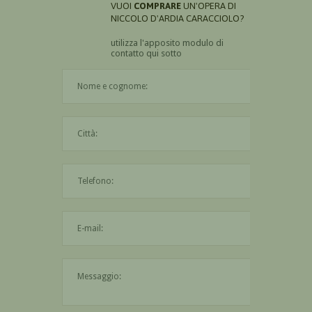
VUOI
COMPRARE
UN'OPERA DI
NICCOLO D'ARDIA CARACCIOLO?
utilizza l'apposito modulo di
contatto qui sotto
Il nome è obbligatorio
La città è obbligatoria
L'indirizzo mail non è valido
Il messaggio è obbligatorio