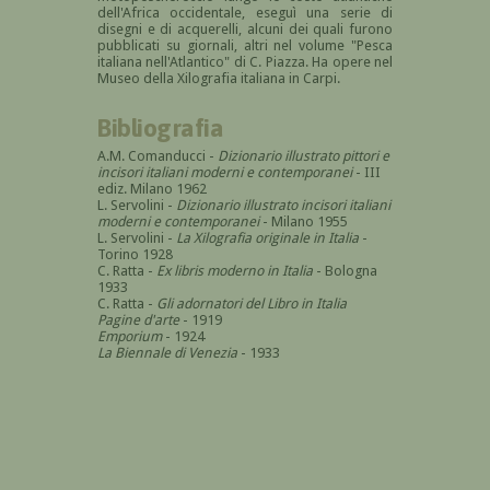
dell'Africa occidentale, eseguì una serie di
disegni e di acquerelli, alcuni dei quali furono
pubblicati su giornali, altri nel volume "Pesca
italiana nell'Atlantico" di C. Piazza. Ha opere nel
Museo della Xilografia italiana in Carpi.
Bibliografia
A.M. Comanducci -
Dizionario illustrato pittori e
incisori italiani moderni e contemporanei
- III
ediz. Milano 1962
L. Servolini -
Dizionario illustrato incisori italiani
moderni e contemporanei
- Milano 1955
L. Servolini -
La Xilografia originale in Italia
-
Torino 1928
C. Ratta -
Ex libris moderno in Italia
- Bologna
1933
C. Ratta -
Gli adornatori del Libro in Italia
Pagine d'arte
- 1919
Emporium
- 1924
La Biennale di Venezia
- 1933