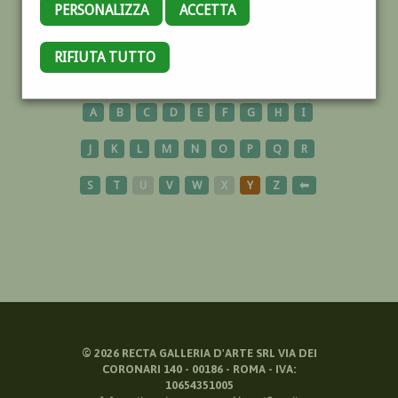
PERSONALIZZA
ACCETTA
USA
RIFIUTA TUTTO
A
B
C
D
E
F
G
H
I
J
K
L
M
N
O
P
Q
R
S
T
U
V
W
X
Y
Z
⬅
©
2026
RECTA GALLERIA D'ARTE SRL VIA DEI
CORONARI 140 - 00186 - ROMA - IVA:
10654351005