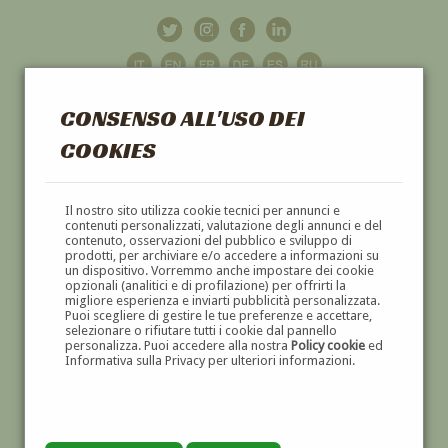
CONSENSO ALL'USO DEI
COOKIES
GALLERIA
D'ARTE
Il nostro sito utilizza cookie tecnici per annunci e
contenuti personalizzati, valutazione degli annunci e del
contenuto, osservazioni del pubblico e sviluppo di
DIPINTI E SCULTURE '800 E '900
prodotti, per archiviare e/o accedere a informazioni su
un dispositivo. Vorremmo anche impostare dei cookie
opzionali (analitici e di profilazione) per offrirti la
migliore esperienza e inviarti pubblicità personalizzata.
Puoi scegliere di gestire le tue preferenze e accettare,
selezionare o rifiutare tutti i cookie dal pannello
personalizza. Puoi accedere alla nostra
Policy cookie
ed
Informativa sulla Privacy per ulteriori informazioni.