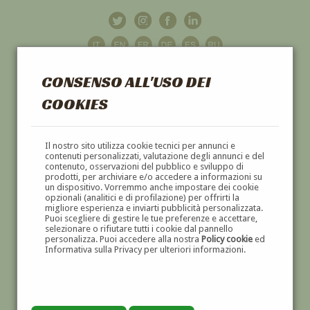
CONSENSO ALL'USO DEI
COOKIES
GALLERIA
D'ARTE
Il nostro sito utilizza cookie tecnici per annunci e
contenuti personalizzati, valutazione degli annunci e del
contenuto, osservazioni del pubblico e sviluppo di
DIPINTI E SCULTURE '800 E '900
prodotti, per archiviare e/o accedere a informazioni su
un dispositivo. Vorremmo anche impostare dei cookie
opzionali (analitici e di profilazione) per offrirti la
migliore esperienza e inviarti pubblicità personalizzata.
Puoi scegliere di gestire le tue preferenze e accettare,
selezionare o rifiutare tutti i cookie dal pannello
personalizza. Puoi accedere alla nostra
Policy cookie
ed
Informativa sulla Privacy per ulteriori informazioni.