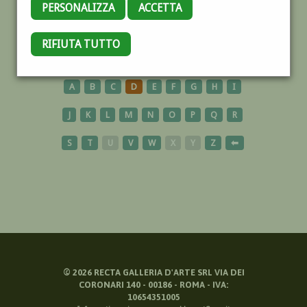
PERSONALIZZA
ACCETTA
USA
RIFIUTA TUTTO
A
B
C
D
E
F
G
H
I
J
K
L
M
N
O
P
Q
R
S
T
U
V
W
X
Y
Z
⬅
©
2026
RECTA GALLERIA D'ARTE SRL VIA DEI
CORONARI 140 - 00186 - ROMA - IVA:
10654351005