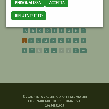
PERSONALIZZA
ACCETTA
USA
RIFIUTA TUTTO
A
B
C
D
E
F
G
H
I
J
K
L
M
N
O
P
Q
R
S
T
U
V
W
X
Y
Z
⬅
©
2026
RECTA GALLERIA D'ARTE SRL VIA DEI
CORONARI 140 - 00186 - ROMA - IVA:
10654351005