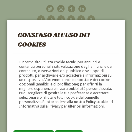
CONSENSO ALL'USO DEI
COOKIES
GALLERIA
D'ARTE
Il nostro sito utilizza cookie tecnici per annunci e
contenuti personalizzati, valutazione degli annunci e del
contenuto, osservazioni del pubblico e sviluppo di
DIPINTI E SCULTURE '800 E '900
prodotti, per archiviare e/o accedere a informazioni su
un dispositivo. Vorremmo anche impostare dei cookie
opzionali (analitici e di profilazione) per offrirti la
migliore esperienza e inviarti pubblicità personalizzata.
Puoi scegliere di gestire le tue preferenze e accettare,
selezionare o rifiutare tutti i cookie dal pannello
personalizza. Puoi accedere alla nostra
Policy cookie
ed
Informativa sulla Privacy per ulteriori informazioni.