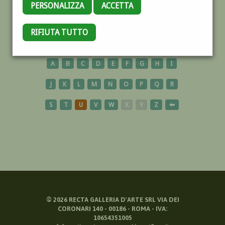
PERSONALIZZA
ACCETTA
USA
RIFIUTA TUTTO
A
B
C
D
E
F
G
H
I
J
K
L
M
N
O
P
Q
R
S
T
U
V
W
X
Y
Z
⬅
©
2026
RECTA GALLERIA D'ARTE SRL VIA DEI
CORONARI 140 - 00186 - ROMA - IVA:
10654351005