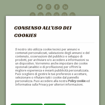
CONSENSO ALL'USO DEI
COOKIES
GALLERIA
D'ARTE
Il nostro sito utilizza cookie tecnici per annunci e
contenuti personalizzati, valutazione degli annunci e del
contenuto, osservazioni del pubblico e sviluppo di
DIPINTI E SCULTURE '800 E '900
prodotti, per archiviare e/o accedere a informazioni su
un dispositivo. Vorremmo anche impostare dei cookie
opzionali (analitici e di profilazione) per offrirti la
migliore esperienza e inviarti pubblicità personalizzata.
Puoi scegliere di gestire le tue preferenze e accettare,
selezionare o rifiutare tutti i cookie dal pannello
personalizza. Puoi accedere alla nostra
Policy cookie
ed
Informativa sulla Privacy per ulteriori informazioni.