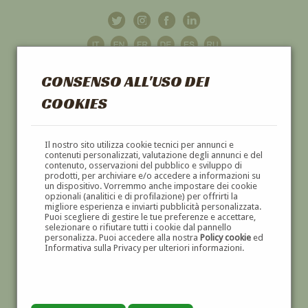
CONSENSO ALL'USO DEI
COOKIES
GALLERIA
D'ARTE
Il nostro sito utilizza cookie tecnici per annunci e
contenuti personalizzati, valutazione degli annunci e del
contenuto, osservazioni del pubblico e sviluppo di
DIPINTI E SCULTURE '800 E '900
prodotti, per archiviare e/o accedere a informazioni su
un dispositivo. Vorremmo anche impostare dei cookie
opzionali (analitici e di profilazione) per offrirti la
migliore esperienza e inviarti pubblicità personalizzata.
Puoi scegliere di gestire le tue preferenze e accettare,
selezionare o rifiutare tutti i cookie dal pannello
personalizza. Puoi accedere alla nostra
Policy cookie
ed
Informativa sulla Privacy per ulteriori informazioni.