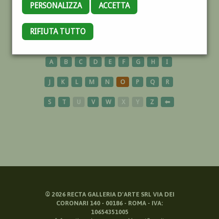
PERSONALIZZA
ACCETTA
USA
RIFIUTA TUTTO
A
B
C
D
E
F
G
H
I
J
K
L
M
N
O
P
Q
R
S
T
U
V
W
X
Y
Z
⬅
©
2026
RECTA GALLERIA D'ARTE SRL VIA DEI
CORONARI 140 - 00186 - ROMA - IVA:
10654351005