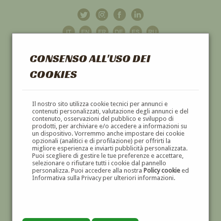
CONSENSO ALL'USO DEI
COOKIES
GALLERIA
D'ARTE
Il nostro sito utilizza cookie tecnici per annunci e
contenuti personalizzati, valutazione degli annunci e del
contenuto, osservazioni del pubblico e sviluppo di
DIPINTI E SCULTURE '800 E '900
prodotti, per archiviare e/o accedere a informazioni su
un dispositivo. Vorremmo anche impostare dei cookie
opzionali (analitici e di profilazione) per offrirti la
migliore esperienza e inviarti pubblicità personalizzata.
Puoi scegliere di gestire le tue preferenze e accettare,
selezionare o rifiutare tutti i cookie dal pannello
personalizza. Puoi accedere alla nostra
Policy cookie
ed
Informativa sulla Privacy per ulteriori informazioni.