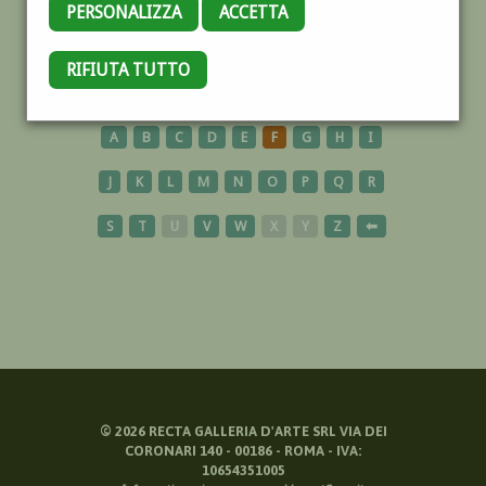
PERSONALIZZA
ACCETTA
USA
RIFIUTA TUTTO
A
B
C
D
E
F
G
H
I
J
K
L
M
N
O
P
Q
R
S
T
U
V
W
X
Y
Z
⬅
©
2026
RECTA GALLERIA D'ARTE SRL VIA DEI
CORONARI 140 - 00186 - ROMA - IVA:
10654351005