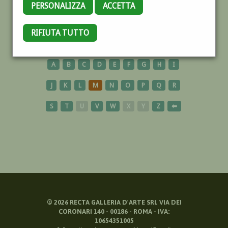
PERSONALIZZA
ACCETTA
USA
RIFIUTA TUTTO
A
B
C
D
E
F
G
H
I
J
K
L
M
N
O
P
Q
R
S
T
U
V
W
X
Y
Z
⬅
©
2026
RECTA GALLERIA D'ARTE SRL VIA DEI
CORONARI 140 - 00186 - ROMA - IVA:
10654351005