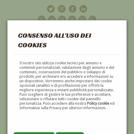
CONSENSO ALL'USO DEI
COOKIES
GALLERIA
D'ARTE
Il nostro sito utilizza cookie tecnici per annunci e
contenuti personalizzati, valutazione degli annunci e del
contenuto, osservazioni del pubblico e sviluppo di
DIPINTI E SCULTURE '800 E '900
prodotti, per archiviare e/o accedere a informazioni su
un dispositivo. Vorremmo anche impostare dei cookie
opzionali (analitici e di profilazione) per offrirti la
migliore esperienza e inviarti pubblicità personalizzata.
Puoi scegliere di gestire le tue preferenze e accettare,
selezionare o rifiutare tutti i cookie dal pannello
personalizza. Puoi accedere alla nostra
Policy cookie
ed
Informativa sulla Privacy per ulteriori informazioni.