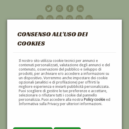
CONSENSO ALL'USO DEI
COOKIES
GALLERIA
D'ARTE
Il nostro sito utilizza cookie tecnici per annunci e
contenuti personalizzati, valutazione degli annunci e del
contenuto, osservazioni del pubblico e sviluppo di
DIPINTI E SCULTURE '800 E '900
prodotti, per archiviare e/o accedere a informazioni su
un dispositivo. Vorremmo anche impostare dei cookie
opzionali (analitici e di profilazione) per offrirti la
migliore esperienza e inviarti pubblicità personalizzata.
Puoi scegliere di gestire le tue preferenze e accettare,
selezionare o rifiutare tutti i cookie dal pannello
personalizza. Puoi accedere alla nostra
Policy cookie
ed
Informativa sulla Privacy per ulteriori informazioni.