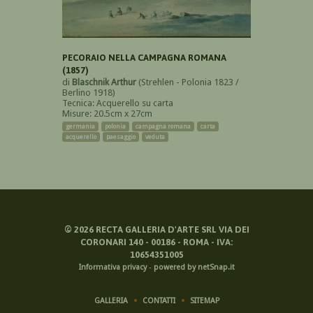
PECORAIO NELLA CAMPAGNA ROMANA
(1857)
di
Blaschnik Arthur
(Strehlen - Polonia 1823 /
Berlino 1918)
Tecnica: Acquerello su carta
Misure: 20.5cm x 27cm
germania
polonia
campagna romana
carta
acquerello
paesaggio
veduta
©
2026
RECTA GALLERIA D'ARTE SRL VIA DEI
CORONARI 140 - 00186 - ROMA - IVA:
10654351005
Informativa privacy
-
powered by netSnap.it
GALLERIA
CONTATTI
SITEMAP