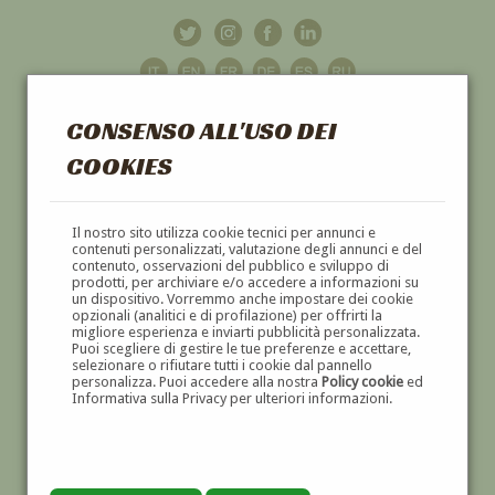
CONSENSO ALL'USO DEI
COOKIES
GALLERIA
D'ARTE
Il nostro sito utilizza cookie tecnici per annunci e
contenuti personalizzati, valutazione degli annunci e del
contenuto, osservazioni del pubblico e sviluppo di
DIPINTI E SCULTURE '800 E '900
prodotti, per archiviare e/o accedere a informazioni su
un dispositivo. Vorremmo anche impostare dei cookie
opzionali (analitici e di profilazione) per offrirti la
migliore esperienza e inviarti pubblicità personalizzata.
Puoi scegliere di gestire le tue preferenze e accettare,
selezionare o rifiutare tutti i cookie dal pannello
personalizza. Puoi accedere alla nostra
Policy cookie
ed
Informativa sulla Privacy per ulteriori informazioni.