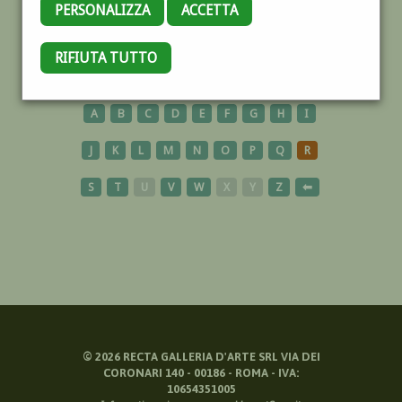
PERSONALIZZA
ACCETTA
POLONIA
RIFIUTA TUTTO
A
B
C
D
E
F
G
H
I
J
K
L
M
N
O
P
Q
R
S
T
U
V
W
X
Y
Z
⬅
©
2026
RECTA GALLERIA D'ARTE SRL VIA DEI
CORONARI 140 - 00186 - ROMA - IVA:
10654351005