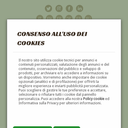
CONSENSO ALL'USO DEI
COOKIES
GALLERIA
D'ARTE
Il nostro sito utilizza cookie tecnici per annunci e
contenuti personalizzati, valutazione degli annunci e del
contenuto, osservazioni del pubblico e sviluppo di
DIPINTI E SCULTURE '800 E '900
prodotti, per archiviare e/o accedere a informazioni su
un dispositivo. Vorremmo anche impostare dei cookie
opzionali (analitici e di profilazione) per offrirti la
migliore esperienza e inviarti pubblicità personalizzata.
Puoi scegliere di gestire le tue preferenze e accettare,
selezionare o rifiutare tutti i cookie dal pannello
personalizza. Puoi accedere alla nostra
Policy cookie
ed
Informativa sulla Privacy per ulteriori informazioni.