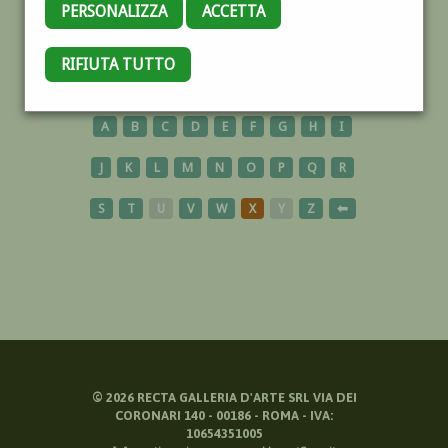
PERSONALIZZA
ACCETTA
POLONIA
RIFIUTA TUTTO
A
B
C
D
E
F
G
H
I
J
K
L
M
N
O
P
Q
R
S
T
U
V
W
X
Y
Z
⬅
©
2026
RECTA GALLERIA D'ARTE SRL VIA DEI
CORONARI 140 - 00186 - ROMA - IVA:
10654351005