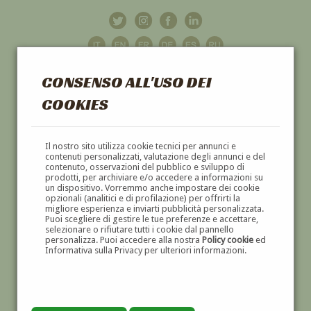
CONSENSO ALL'USO DEI
COOKIES
GALLERIA
D'ARTE
Il nostro sito utilizza cookie tecnici per annunci e
contenuti personalizzati, valutazione degli annunci e del
contenuto, osservazioni del pubblico e sviluppo di
DIPINTI E SCULTURE '800 E '900
prodotti, per archiviare e/o accedere a informazioni su
un dispositivo. Vorremmo anche impostare dei cookie
opzionali (analitici e di profilazione) per offrirti la
migliore esperienza e inviarti pubblicità personalizzata.
Puoi scegliere di gestire le tue preferenze e accettare,
selezionare o rifiutare tutti i cookie dal pannello
personalizza. Puoi accedere alla nostra
Policy cookie
ed
Informativa sulla Privacy per ulteriori informazioni.