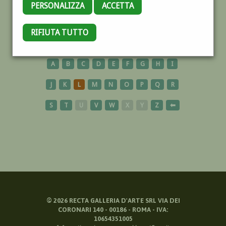
PERSONALIZZA
ACCETTA
POLONIA
RIFIUTA TUTTO
A
B
C
D
E
F
G
H
I
J
K
L
M
N
O
P
Q
R
S
T
U
V
W
X
Y
Z
⬅
©
2026
RECTA GALLERIA D'ARTE SRL VIA DEI
CORONARI 140 - 00186 - ROMA - IVA:
10654351005