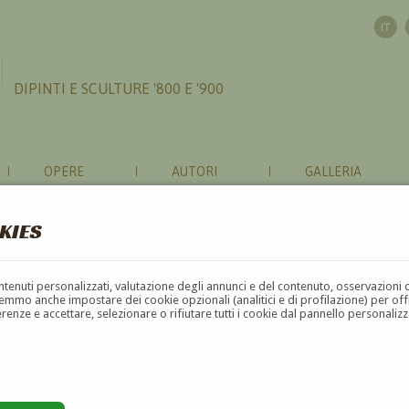
DIPINTI E SCULTURE '800 E '900
OPERE
AUTORI
GALLERIA
KIES
contenuti personalizzati, valutazione degli annunci e del contenuto, osservazioni 
mmo anche impostare dei cookie opzionali (analitici e di profilazione) per offrir
erenze e accettare, selezionare o rifiutare tutti i cookie dal pannello personali
G
H
I
J
K
L
M
N
O
P
Q
R
S
T
U