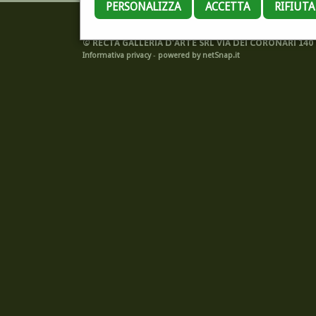
PERSONALIZZA
ACCETTA
RIFIUT
©
RECTA GALLERIA D'ARTE SRL VIA DEI CORONARI 140 -
Informativa privacy
-
powered by netSnap.it