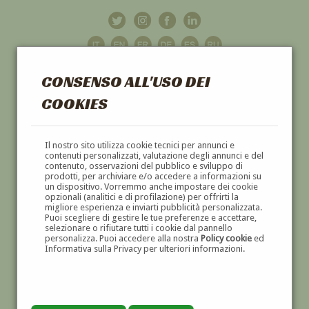
CONSENSO ALL'USO DEI
COOKIES
GALLERIA
D'ARTE
Il nostro sito utilizza cookie tecnici per annunci e
contenuti personalizzati, valutazione degli annunci e del
contenuto, osservazioni del pubblico e sviluppo di
DIPINTI E SCULTURE '800 E '900
prodotti, per archiviare e/o accedere a informazioni su
un dispositivo. Vorremmo anche impostare dei cookie
opzionali (analitici e di profilazione) per offrirti la
migliore esperienza e inviarti pubblicità personalizzata.
Puoi scegliere di gestire le tue preferenze e accettare,
selezionare o rifiutare tutti i cookie dal pannello
personalizza. Puoi accedere alla nostra
Policy cookie
ed
Informativa sulla Privacy per ulteriori informazioni.