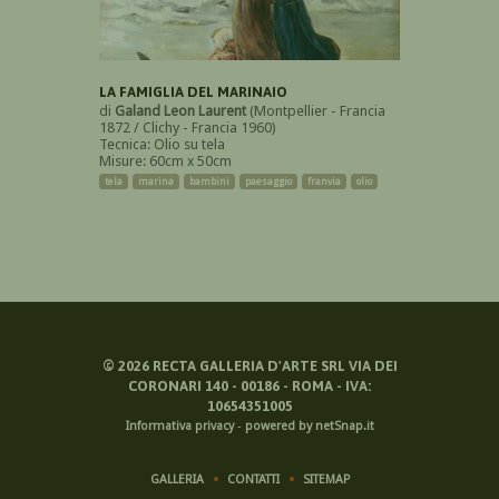
LA FAMIGLIA DEL MARINAIO
di
Galand Leon Laurent
(Montpellier - Francia
1872 / Clichy - Francia 1960)
Tecnica: Olio su tela
Misure: 60cm x 50cm
tela
marina
bambini
paesaggio
franvia
olio
©
2026
RECTA GALLERIA D'ARTE SRL VIA DEI
CORONARI 140 - 00186 - ROMA - IVA:
10654351005
Informativa privacy
-
powered by netSnap.it
GALLERIA
CONTATTI
SITEMAP