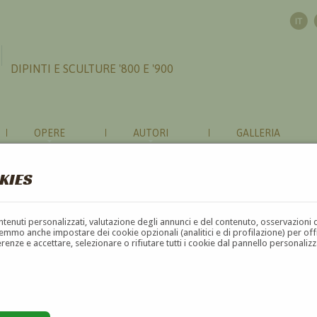
DIPINTI E SCULTURE '800 E '900
OPERE
AUTORI
GALLERIA
KIES
contenuti personalizzati, valutazione degli annunci e del contenuto, osservazioni 
mmo anche impostare dei cookie opzionali (analitici e di profilazione) per offrir
erenze e accettare, selezionare o rifiutare tutti i cookie dal pannello personali
G
H
I
J
K
L
M
N
O
P
Q
R
S
T
U