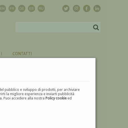
CONTATTI
del pubblico e sviluppo di prodotti, per archiviare
ti la migliore esperienza e inviarti pubblicità
zza. Puoi accedere alla nostra
Policy cookie
ed
V
W
X
Y
Z
⬅