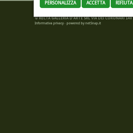
PERSONALIZZA
ACCETTA
RIFIUT
©
RECTA GALLERIA D'ARTE SRL VIA DEI CORONARI 140 -
Informativa privacy
-
powered by netSnap.it