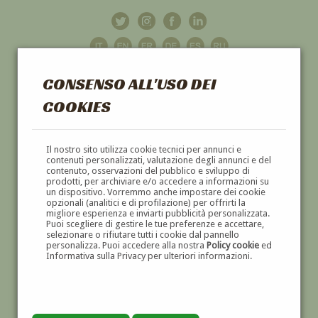
CONSENSO ALL'USO DEI
COOKIES
GALLERIA
D'ARTE
Il nostro sito utilizza cookie tecnici per annunci e
contenuti personalizzati, valutazione degli annunci e del
contenuto, osservazioni del pubblico e sviluppo di
DIPINTI E SCULTURE '800 E '900
prodotti, per archiviare e/o accedere a informazioni su
un dispositivo. Vorremmo anche impostare dei cookie
opzionali (analitici e di profilazione) per offrirti la
migliore esperienza e inviarti pubblicità personalizzata.
Puoi scegliere di gestire le tue preferenze e accettare,
selezionare o rifiutare tutti i cookie dal pannello
personalizza. Puoi accedere alla nostra
Policy cookie
ed
Informativa sulla Privacy per ulteriori informazioni.