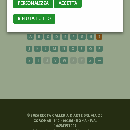
PERSONALIZZA
ACCETTA
BAMBINI
RIFIUTA TUTTO
A
B
C
D
E
F
G
H
I
J
K
L
M
N
O
P
Q
R
S
T
U
V
W
X
Y
Z
⬅
©
2026
RECTA GALLERIA D'ARTE SRL VIA DEI
CORONARI 140 - 00186 - ROMA - IVA:
10654351005