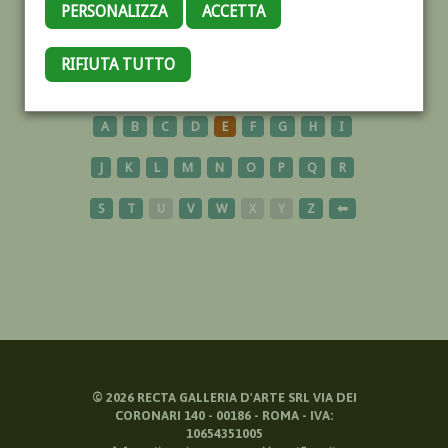
PERSONALIZZA
ACCETTA
BAMBINI
RIFIUTA TUTTO
A
B
C
D
E
F
G
H
I
J
K
L
M
N
O
P
Q
R
S
T
U
V
W
X
Y
Z
⬅
©
2026
RECTA GALLERIA D'ARTE SRL VIA DEI
CORONARI 140 - 00186 - ROMA - IVA:
10654351005