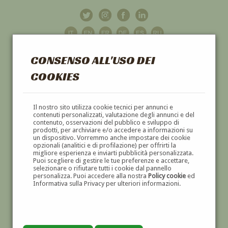
CONSENSO ALL'USO DEI
COOKIES
GALLERIA
D'ARTE
Il nostro sito utilizza cookie tecnici per annunci e
contenuti personalizzati, valutazione degli annunci e del
contenuto, osservazioni del pubblico e sviluppo di
DIPINTI E SCULTURE '800 E '900
prodotti, per archiviare e/o accedere a informazioni su
un dispositivo. Vorremmo anche impostare dei cookie
opzionali (analitici e di profilazione) per offrirti la
migliore esperienza e inviarti pubblicità personalizzata.
Puoi scegliere di gestire le tue preferenze e accettare,
selezionare o rifiutare tutti i cookie dal pannello
personalizza. Puoi accedere alla nostra
Policy cookie
ed
Informativa sulla Privacy per ulteriori informazioni.