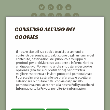
CONSENSO ALL'USO DEI
COOKIES
GALLERIA
D'ARTE
Il nostro sito utilizza cookie tecnici per annunci e
contenuti personalizzati, valutazione degli annunci e del
contenuto, osservazioni del pubblico e sviluppo di
DIPINTI E SCULTURE '800 E '900
prodotti, per archiviare e/o accedere a informazioni su
un dispositivo. Vorremmo anche impostare dei cookie
opzionali (analitici e di profilazione) per offrirti la
migliore esperienza e inviarti pubblicità personalizzata.
Puoi scegliere di gestire le tue preferenze e accettare,
selezionare o rifiutare tutti i cookie dal pannello
personalizza. Puoi accedere alla nostra
Policy cookie
ed
Informativa sulla Privacy per ulteriori informazioni.