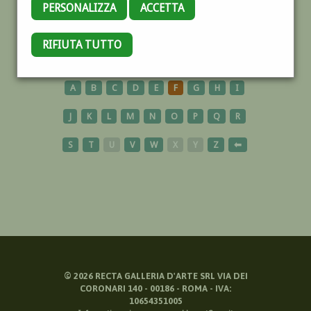
PERSONALIZZA
ACCETTA
BAMBINI
RIFIUTA TUTTO
A
B
C
D
E
F
G
H
I
J
K
L
M
N
O
P
Q
R
S
T
U
V
W
X
Y
Z
⬅
©
2026
RECTA GALLERIA D'ARTE SRL VIA DEI
CORONARI 140 - 00186 - ROMA - IVA:
10654351005