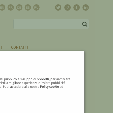
CONTATTI
del pubblico e sviluppo di prodotti, per archiviare
ti la migliore esperienza e inviarti pubblicità
zza. Puoi accedere alla nostra
Policy cookie
ed
V
W
X
Y
Z
⬅