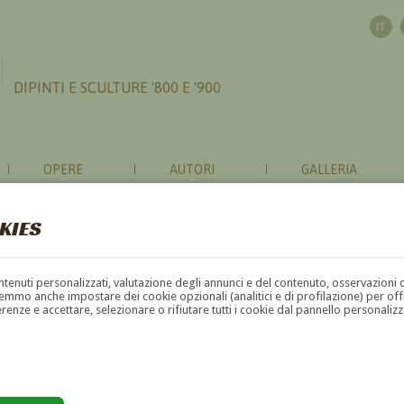
DIPINTI E SCULTURE '800 E '900
OPERE
AUTORI
GALLERIA
KIES
contenuti personalizzati, valutazione degli annunci e del contenuto, osservazioni 
mmo anche impostare dei cookie opzionali (analitici e di profilazione) per offrir
erenze e accettare, selezionare o rifiutare tutti i cookie dal pannello personali
G
H
I
J
K
L
M
N
O
P
Q
R
S
T
U