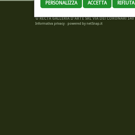
PERSONALIZZA
ACCETTA
RIFIUT
©
RECTA GALLERIA D'ARTE SRL VIA DEI CORONARI 140 -
Informativa privacy
-
powered by netSnap.it